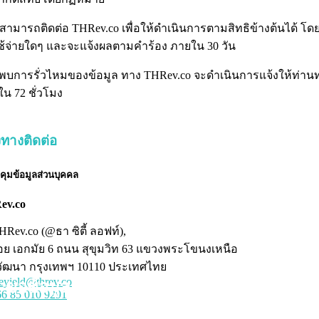
สามารถติดต่อ THRev.co เพื่อให้ดำเนินการตามสิทธิข้างต้นได้ โดย
ช้จ่ายใดๆ และจะแจ้งผลตามคำร้อง ภายใน 30 วัน
บการรั่วไหมของข้อมูล ทาง THRev.co จะดำเนินการแจ้งให้ท่าน
น 72 ชั่วโมง
งทางติดต่อ
บคุมข้อมูลส่วนบุคคล
ev.co
HRev.co (@ธา ซิตี้ ลอฟท์),
อย เอกมัย 6 ถนน สุขุมวิท 63 แขวงพระโขนงเหนือ
วัฒนา กรุงเทพฯ 10110 ประเทศไทย
eyield@threv.co
ขอข้อมูลเพิ่มเติมเกี่ยวกับ
THRev.co
66 85 010 9291