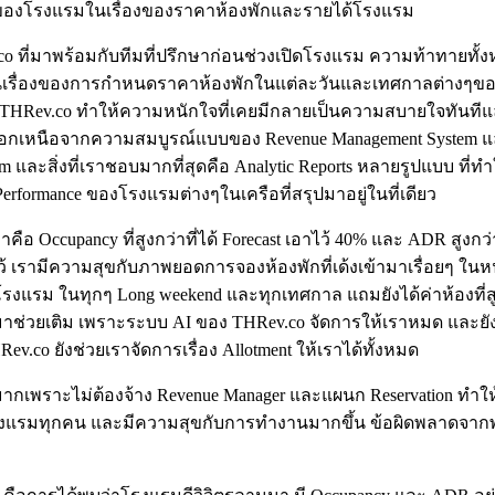
ของโรงแรมในเรื่องของราคาห้องพักและรายได้โรงแรม
co ที่มาพร้อมกับทีมที่ปรึกษาก่อนช่วงเปิดโรงแรม ความท้าทายทั้งหล
นเรื่องของการกำหนดราคาห้องพักในแต่ละวันและเทศกาลต่างๆของปีซ
น THRev.co ทำให้ความหนักใจที่เคยมีกลายเป็นความสบายใจทันทีแ
คือนอกเหนือจากความสมบูรณ์แบบของ Revenue Management System แล
em และสิ่งที่เราชอบมากที่สุดคือ Analytic Reports หลายรูปแบบ ที่
rformance ของโรงแรมต่างๆในเครือที่สรุปมาอยู่ในที่เดียว
มาคือ Occupancy ที่สูงกว่าที่ได้ Forecast เอาไว้ 40% และ ADR สูงก
้ เรามีความสุขกับภาพยอดการจองห้องพักที่เด้งเข้ามาเรื่อยๆ ในหน้
แรม ในทุกๆ Long weekend และทุกเทศกาล แถมยังได้ค่าห้องที่สูงข
ิมาช่วยเติม เพราะระบบ AI ของ THRev.co จัดการให้เราหมด และยัง
ev.co ยังช่วยเราจัดการเรื่อง Allotment ให้เราได้ทั้งหมด
 ไปมากเพราะไม่ต้องจ้าง Revenue Manager และแผนก Reservation 
รมทุกคน และมีความสุขกับการทำงานมากขึ้น ข้อผิดพลาดจากพนั