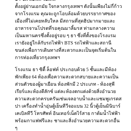
ตั้งอยู่ย่านเอกมัย ใจกลางกรุงเทพฯ ดังนั้นเพียงไม่กี่ก้าว
จากโรงแรม คุณจะถูกโอบล้อมด้วยบรรยากาศของ
เมืองที่ไม่เคยหลับใหล มีสถานที่สุดฮิปมากมายและ
อาหารจานโปรดที่รอคุณมาลิ้มรส ท่ามกลางความ
เป็นมหานครซึ่งตั้งอยู่รอบ ๆ ธา ซึ่งที่ตั้งของโรงแรม
เรายังอยู่ใกล้กับรถไฟฟ้า BTS รถไฟฟ้าและสถานี
ขนส่งเพื่อการเดินทางที่สะดวกและเป็นจุดเริ่มต้นใน
การท่องเที่ยวกรุงเทพฯ
โรงแรม ธา ซิตี้ ล็อฟท์ ประกอบด้วย 5 ชั้นและมีห้อง
พักเพียง 64 ห้องเพื่อความสะดวกสบายและความเป็น
ส่วนตัวของผู้มาเยือน ห้องพักมี 2 ประเภท - ห้องสุพี
เรียร์และห้องดีลักซ์ แต่ละห้องตกแต่งด้วยสิ่งอำนวย
ความสะดวกครบครันเช่นเจลอาบน้ำและแชมพูเกรดส
ปา เครื่องทำน้ำอุ่นตู้เย็นทีวีจอแบน 32 นิ้วตู้เย็นมินิบาร์
เคเบิลทีวี โทรศัพท์ อินเทอร์เน็ตไร้สาย กาต้มน้ำไฟฟ้า
พร้อมกาแฟฟรีและ ชาและสิ่งอำนวยความสะดวกอื่น
ๆ